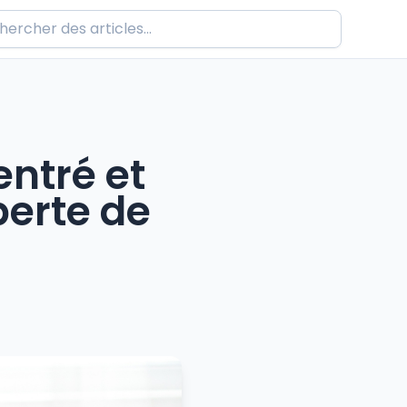
entré et
perte de