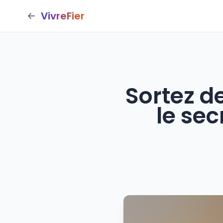
VivreFier
Sortez d
le se