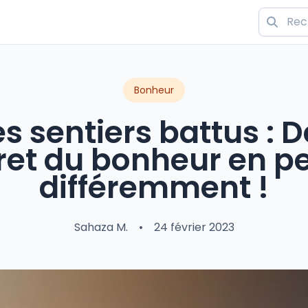
Bonheur
es sentiers battus : 
cret du bonheur en p
différemment !
Sahaza M.
•
24 février 2023