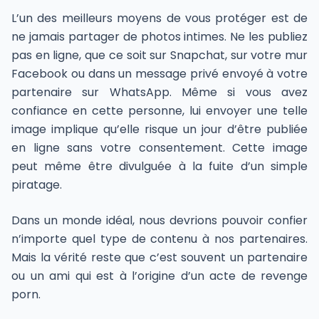
L’un des meilleurs moyens de vous protéger est de
ne jamais partager de photos intimes. Ne les publiez
pas en ligne, que ce soit sur Snapchat, sur votre mur
Facebook ou dans un message privé envoyé à votre
partenaire sur WhatsApp. Même si vous avez
confiance en cette personne, lui envoyer une telle
image implique qu’elle risque un jour d’être publiée
en ligne sans votre consentement. Cette image
peut même être divulguée à la fuite d’un simple
piratage.
Dans un monde idéal, nous devrions pouvoir confier
n’importe quel type de contenu à nos partenaires.
Mais la vérité reste que c’est souvent un partenaire
ou un ami qui est à l’origine d’un acte de revenge
porn.