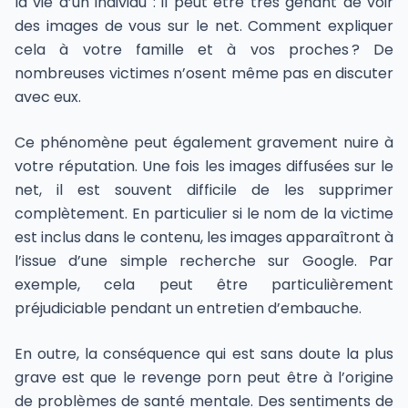
la vie d’un individu : il peut être très gênant de voir
des images de vous sur le net. Comment expliquer
cela à votre famille et à vos proches ? De
nombreuses victimes n’osent même pas en discuter
avec eux.
Ce phénomène peut également gravement nuire à
votre réputation. Une fois les images diffusées sur le
net, il est souvent difficile de les supprimer
complètement. En particulier si le nom de la victime
est inclus dans le contenu, les images apparaîtront à
l’issue d’une simple recherche sur Google. Par
exemple, cela peut être particulièrement
préjudiciable pendant un entretien d’embauche.
En outre, la conséquence qui est sans doute la plus
grave est que le revenge porn peut être à l’origine
de problèmes de santé mentale. Des sentiments de