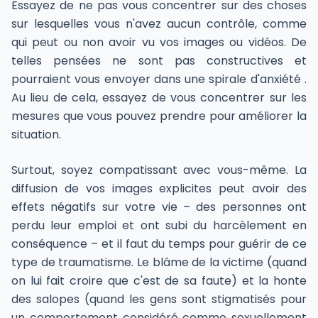
Essayez de ne pas vous concentrer sur des choses
sur lesquelles vous n'avez aucun contrôle, comme
qui peut ou non avoir vu vos images ou vidéos. De
telles pensées ne sont pas constructives et
pourraient vous envoyer dans une spirale d'anxiété .
Au lieu de cela, essayez de vous concentrer sur les
mesures que vous pouvez prendre pour améliorer la
situation.
Surtout, soyez compatissant avec vous-même. La
diffusion de vos images explicites peut avoir des
effets négatifs sur votre vie – des personnes ont
perdu leur emploi et ont subi du harcèlement en
conséquence – et il faut du temps pour guérir de ce
type de traumatisme. Le blâme de la victime (quand
on lui fait croire que c'est de sa faute) et la honte
des salopes (quand les gens sont stigmatisés pour
un comportement considéré comme sexuellement