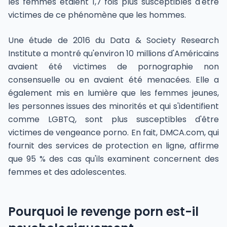
les femmes étaient 1,7 fois plus susceptibles d'être
victimes de ce phénomène que les hommes.
Une étude de 2016 du Data & Society Research
Institute a montré qu'environ 10 millions d'Américains
avaient été victimes de pornographie non
consensuelle ou en avaient été menacées. Elle a
également mis en lumière que les femmes jeunes,
les personnes issues des minorités et qui s'identifient
comme LGBTQ, sont plus susceptibles d'être
victimes de vengeance porno. En fait, DMCA.com, qui
fournit des services de protection en ligne, affirme
que 95 % des cas qu'ils examinent concernent des
femmes et des adolescentes.
Pourquoi le revenge porn est-il