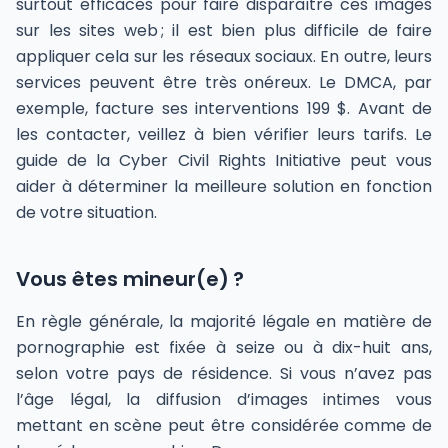
surtout efficaces pour faire disparaître ces images
sur les sites web ; il est bien plus difficile de faire
appliquer cela sur les réseaux sociaux. En outre, leurs
services peuvent être très onéreux. Le DMCA, par
exemple, facture ses interventions 199 $. Avant de
les contacter, veillez à bien vérifier leurs tarifs. Le
guide de la Cyber Civil Rights Initiative peut vous
aider à déterminer la meilleure solution en fonction
de votre situation.
Vous êtes mineur(e) ?
En règle générale, la majorité légale en matière de
pornographie est fixée à seize ou à dix-huit ans,
selon votre pays de résidence. Si vous n’avez pas
l’âge légal, la diffusion d’images intimes vous
mettant en scène peut être considérée comme de