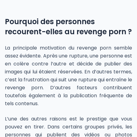
Pourquoi des personnes
recourent-elles au revenge porn ?
La principale motivation du revenge porn semble
assez évidente. Après une rupture, une personne est
en colère contre l’autre et décide de publier des
images qui lui étaient réservées. En d’autres termes,
c’est la frustration qui suit une rupture qui entraîne le
revenge porn. D’autres facteurs contribuent
toutefois également à la publication fréquente de
tels contenus.
L’une des autres raisons est le prestige que vous
pouvez en tirer. Dans certains groupes privés, les
personnes qui publient des vidéos ou photos