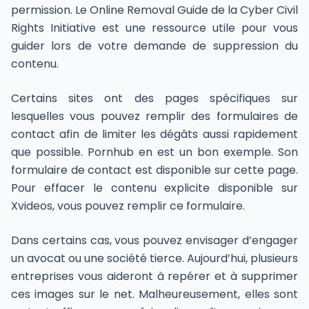
permission. Le Online Removal Guide de la Cyber Civil
Rights Initiative est une ressource utile pour vous
guider lors de votre demande de suppression du
contenu.
Certains sites ont des pages spécifiques sur
lesquelles vous pouvez remplir des formulaires de
contact afin de limiter les dégâts aussi rapidement
que possible. Pornhub en est un bon exemple. Son
formulaire de contact est disponible sur cette page.
Pour effacer le contenu explicite disponible sur
Xvideos, vous pouvez remplir ce formulaire.
Dans certains cas, vous pouvez envisager d’engager
un avocat ou une société tierce. Aujourd’hui, plusieurs
entreprises vous aideront à repérer et à supprimer
ces images sur le net. Malheureusement, elles sont