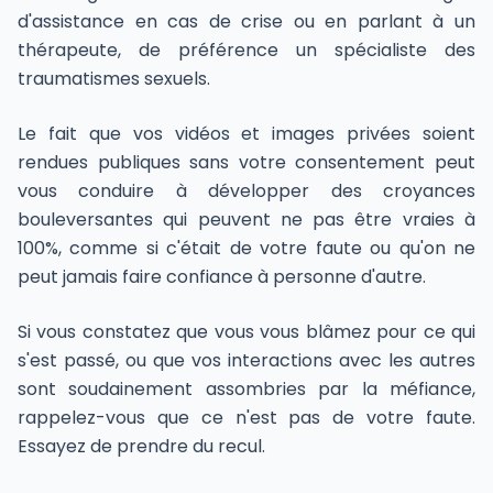
d'assistance en cas de crise ou en parlant à un
thérapeute, de préférence un spécialiste des
traumatismes sexuels.
Le fait que vos vidéos et images privées soient
rendues publiques sans votre consentement peut
vous conduire à développer des croyances
bouleversantes qui peuvent ne pas être vraies à
100%, comme si c'était de votre faute ou qu'on ne
peut jamais faire confiance à personne d'autre.
Si vous constatez que vous vous blâmez pour ce qui
s'est passé, ou que vos interactions avec les autres
sont soudainement assombries par la méfiance,
rappelez-vous que ce n'est pas de votre faute.
Essayez de prendre du recul.