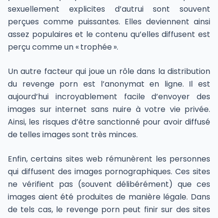
sexuellement explicites d’autrui sont souvent
perçues comme puissantes. Elles deviennent ainsi
assez populaires et le contenu qu’elles diffusent est
perçu comme un « trophée ».
Un autre facteur qui joue un rôle dans la distribution
du revenge porn est l’anonymat en ligne. Il est
aujourd’hui incroyablement facile d’envoyer des
images sur internet sans nuire à votre vie privée.
Ainsi, les risques d’être sanctionné pour avoir diffusé
de telles images sont très minces.
Enfin, certains sites web rémunèrent les personnes
qui diffusent des images pornographiques. Ces sites
ne vérifient pas (souvent délibérément) que ces
images aient été produites de manière légale. Dans
de tels cas, le revenge porn peut finir sur des sites