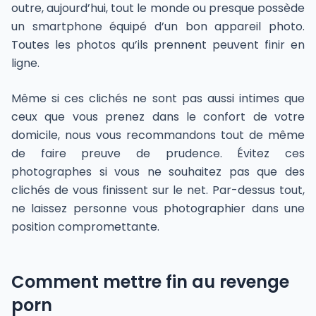
outre, aujourd’hui, tout le monde ou presque possède
un smartphone équipé d’un bon appareil photo.
Toutes les photos qu’ils prennent peuvent finir en
ligne.
Même si ces clichés ne sont pas aussi intimes que
ceux que vous prenez dans le confort de votre
domicile, nous vous recommandons tout de même
de faire preuve de prudence. Évitez ces
photographes si vous ne souhaitez pas que des
clichés de vous finissent sur le net. Par-dessus tout,
ne laissez personne vous photographier dans une
position compromettante.
Comment mettre fin au revenge
porn